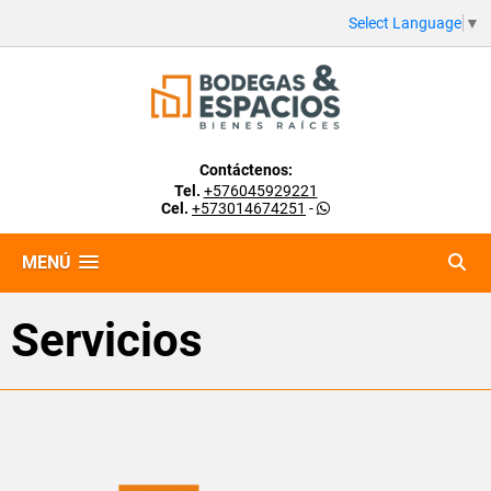
Select Language
▼
Contáctenos:
Tel.
+576045929221
Cel.
+573014674251
-
MENÚ
Servicios