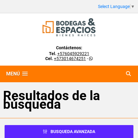
Select Language
▼
Contáctenos:
Tel.
+576045929221
Cel.
+573014674251
-
MENÚ
Resultados de la
búsqueda
BUSQUEDA AVANZADA