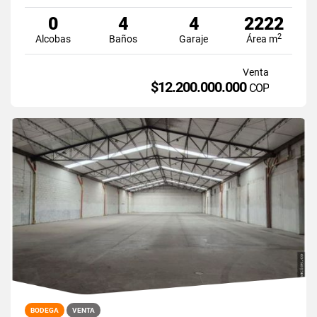
0
4
4
2222
2
Alcobas
Baños
Garaje
Área m
Venta
$12.200.000.000
COP
BODEGA
VENTA