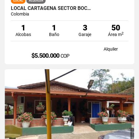
LOCAL
ALQUILER
LOCAL CARTAGENA SECTOR BOC…
Colombia
1
1
3
50
2
Alcobas
Baño
Garaje
Área m
Alquiler
$5.500.000
COP