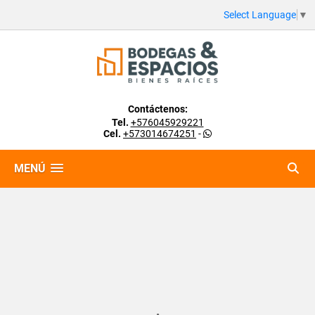
Select Language
▼
Contáctenos:
Tel.
+576045929221
Cel.
+573014674251
-
MENÚ