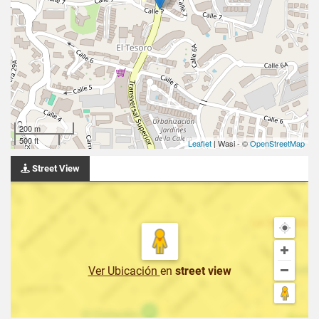
200 m
500 ft
Leaflet
| Wasi - ©
OpenStreetMap
Street View
Ver Ubicación
en
street view