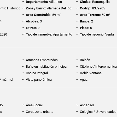
Departamento:
Atlántico
Ciudad:
Barranquilla
ntro Historico
Zona / barrio:
Alameda Del Río
Código:
8379905
Área Construida:
59 m²
Área Terreno:
59 m²
²
Alcobas:
3
Baños:
2
Estrato:
3
Pisos:
6
2020
Tipo de inmueble:
Apartamento
Tipo de negocio:
Venta
Armarios Empotrados
Balcón
Baño en habitación principal
Citófono / Intercomunica
Cocina integral
Doble Ventana
 / mármol
Vista panorámica
Agua
do
Área Social
Ascensor
es
Cerca zona urbana
Colegios / Universidades