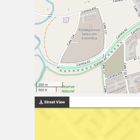
200 m
500 ft
Street View