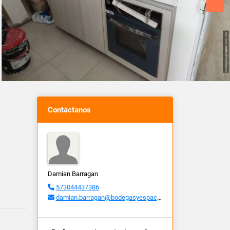
Contáctanos
Damian Barragan
573044437386
damian.barragan@bodegasyespacios.co