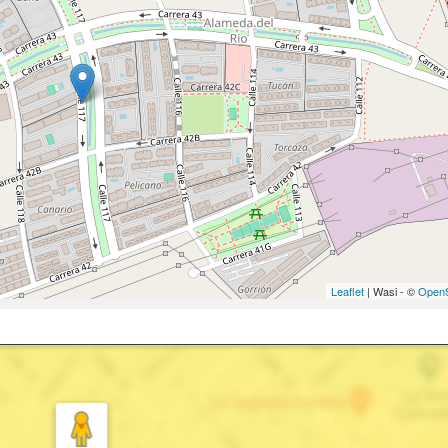
Leaflet
| Wasi - ©
OpenS