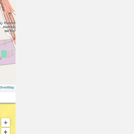
treetMap