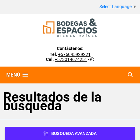
Select Language
▼
Contáctenos:
Tel.
+576045929221
Cel.
+573014674251
-
MENÚ
Resultados de la
búsqueda
BUSQUEDA AVANZADA