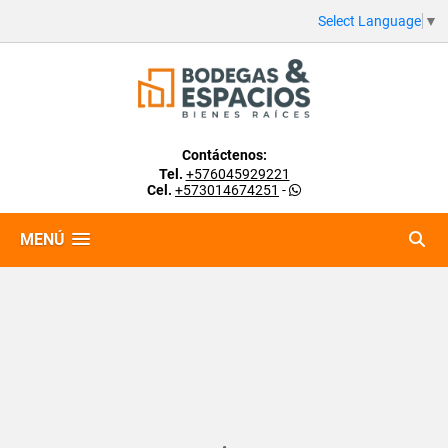
Select Language
▼
Contáctenos:
Tel.
+576045929221
Cel.
+573014674251
-
MENÚ