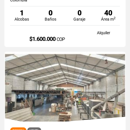
1
0
0
40
2
Alcobas
Baños
Garaje
Área m
Alquiler
$1.600.000
COP