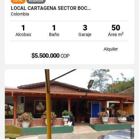
LOCAL
ALQUILER
LOCAL CARTAGENA SECTOR BOC…
Colombia
1
1
3
50
2
Alcobas
Baño
Garaje
Área m
Alquiler
$5.500.000
COP