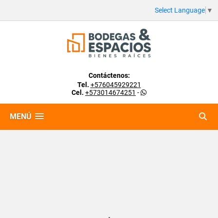
Select Language
▼
Contáctenos:
Tel.
+576045929221
Cel.
+573014674251
-
MENÚ