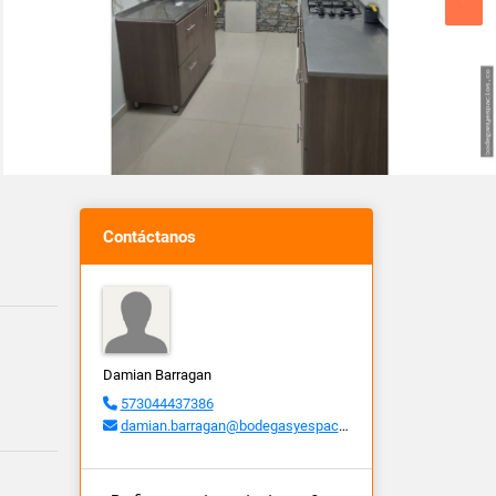
Contáctanos
Damian Barragan
573044437386
damian.barragan@bodegasyespacios.co