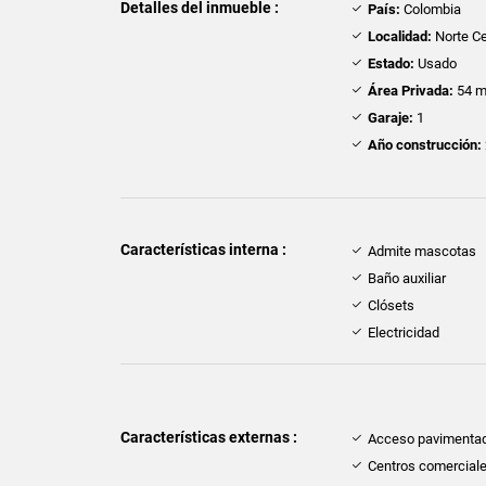
Detalles del inmueble :
País:
Colombia
Localidad:
Norte Ce
Estado:
Usado
Área Privada:
54 m
Garaje:
1
Año construcción:
Características interna :
Admite mascotas
Baño auxiliar
Clósets
Electricidad
Características externas :
Acceso pavimenta
Centros comercial