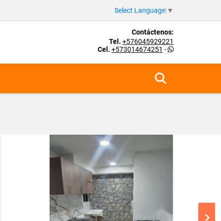
Select Language
▼
Contáctenos:
Tel.
+576045929221
Cel.
+573014674251
-