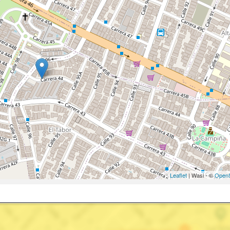
Leaflet
| Wasi - ©
OpenS