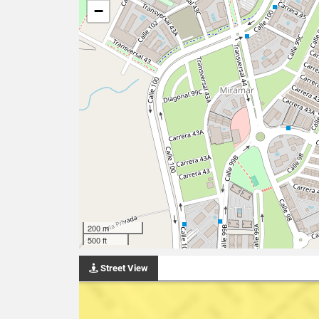
−
200 m
500 ft
Street View