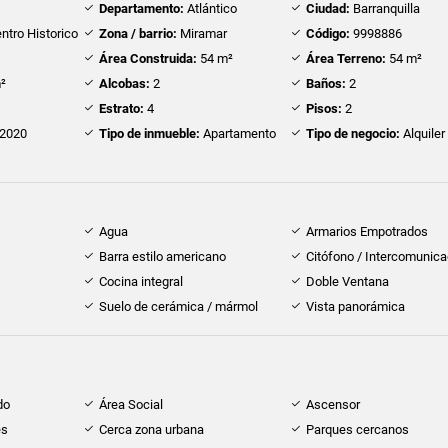
Departamento:
Atlántico
Ciudad:
Barranquilla
ntro Historico
Zona / barrio:
Miramar
Código:
9998886
Área Construida:
54 m²
Área Terreno:
54 m²
²
Alcobas:
2
Baños:
2
Estrato:
4
Pisos:
2
2020
Tipo de inmueble:
Apartamento
Tipo de negocio:
Alquiler
Agua
Armarios Empotrados
Barra estilo americano
Citófono / Intercomunica
Cocina integral
Doble Ventana
Suelo de cerámica / mármol
Vista panorámica
do
Área Social
Ascensor
es
Cerca zona urbana
Parques cercanos