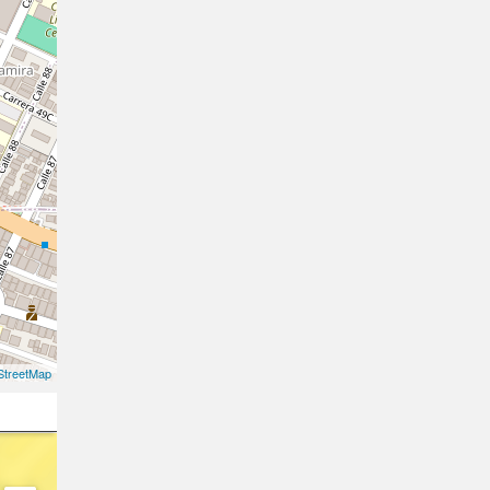
treetMap