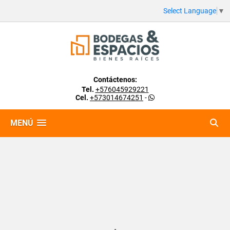
Select Language
▼
Contáctenos:
Tel.
+576045929221
Cel.
+573014674251
-
MENÚ