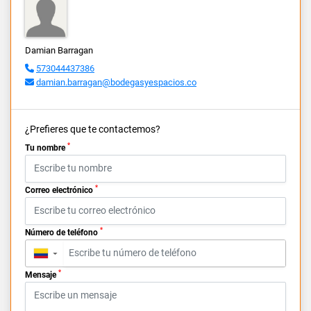
Damian Barragan
573044437386
damian.barragan@bodegasyespacios.co
¿Prefieres que te contactemos?
*
Tu nombre
*
Correo electrónico
*
Número de teléfono
▼
*
Mensaje