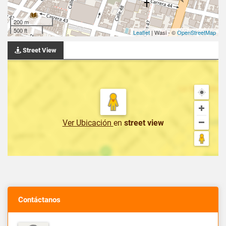
200 m
500 ft
Leaflet
| Wasi - ©
OpenStreetMap
Street View
Ver Ubicación
en
street view
Contáctanos